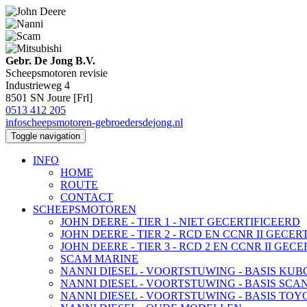
Gebr. De Jong B.V.
Scheepsmotoren revisie
Industrieweg 4
8501 SN Joure [Frl]
0513 412 205
info
scheepsmotoren-gebroedersdejong.nl
Toggle navigation
INFO
HOME
ROUTE
CONTACT
SCHEEPSMOTOREN
JOHN DEERE - TIER 1 - NIET GECERTIFICEERD
JOHN DEERE - TIER 2 - RCD EN CCNR II GECER
JOHN DEERE - TIER 3 - RCD 2 EN CCNR II GEC
SCAM MARINE
NANNI DIESEL - VOORTSTUWING - BASIS KUB
NANNI DIESEL - VOORTSTUWING - BASIS SCA
NANNI DIESEL - VOORTSTUWING - BASIS TOY