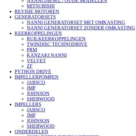
NANNI DIESEL - OUDE MODELLEN
MITSUBISHI
REVISIE MOTOREN
GENERATORSETS
NANNI GENERATORSET MET OMKASTING
NANNI GENERATORSET ZONDER OMKASTING
KEERKOPPELINGEN
RUILKEERKOPPELINGEN
TWINDISC TECHNODRIVE
PRM
KANZAKI NANNI
VELVET
ZF
PYTHON DRIVE
IMPELLERPOMPEN
JABSCO
JMP
JOHNSON
SHERWOOD
IMPELLERS
JABSCO
JMP
JOHNSON
SHERWOOD
ONDERDELEN