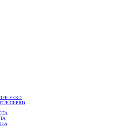
TIFICEERD
ERTIFICEERD
OTA
NIA
OTA