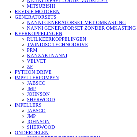
NANNI DIESEL - OUDE MODELLEN
MITSUBISHI
REVISIE MOTOREN
GENERATORSETS
NANNI GENERATORSET MET OMKASTING
NANNI GENERATORSET ZONDER OMKASTING
KEERKOPPELINGEN
RUILKEERKOPPELINGEN
TWINDISC TECHNODRIVE
PRM
KANZAKI NANNI
VELVET
ZF
PYTHON DRIVE
IMPELLERPOMPEN
JABSCO
JMP
JOHNSON
SHERWOOD
IMPELLERS
JABSCO
JMP
JOHNSON
SHERWOOD
ONDERDELEN