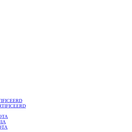
TIFICEERD
ERTIFICEERD
OTA
NIA
OTA