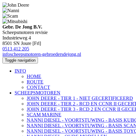
Gebr. De Jong B.V.
Scheepsmotoren revisie
Industrieweg 4
8501 SN Joure [Frl]
0513 412 205
info
scheepsmotoren-gebroedersdejong.nl
Toggle navigation
INFO
HOME
ROUTE
CONTACT
SCHEEPSMOTOREN
JOHN DEERE - TIER 1 - NIET GECERTIFICEERD
JOHN DEERE - TIER 2 - RCD EN CCNR II GECER
JOHN DEERE - TIER 3 - RCD 2 EN CCNR II GEC
SCAM MARINE
NANNI DIESEL - VOORTSTUWING - BASIS KUB
NANNI DIESEL - VOORTSTUWING - BASIS SCA
NANNI DIESEL - VOORTSTUWING - BASIS TOY